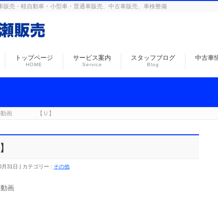
島の自動車販売・軽自動車・小型車・普通車販売、中古車販売、車検整備
トップページ
サービス案内
スタッフブログ
中古車
HOME
Service
Blog
の動画 【Ｕ】
】
0月31日
カテゴリー :
その他
た動画