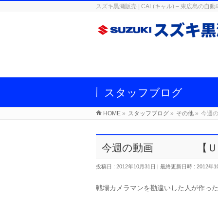
スズキ黒瀬販売 | CAL(キャル) – 東広
スタッフブログ
HOME
»
スタッフブログ
»
その他
»
今週
今週の動画 【Ｕ
投稿日 : 2012年10月31日
最終更新日時 : 2012年1
戦場カメラマンを勘違いした人が作っ