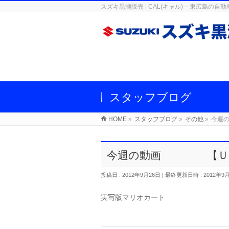
スズキ黒瀬販売 | CAL(キャル) – 東広
スタッフブログ
HOME
»
スタッフブログ
»
その他
»
今週
今週の動画 【Ｕ
投稿日 : 2012年9月26日
最終更新日時 : 2012年9
実写版マリオカート