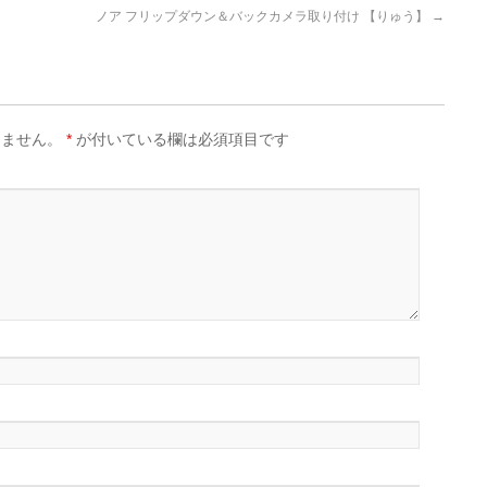
ノア フリップダウン＆バックカメラ取り付け 【りゅう】
→
りません。
*
が付いている欄は必須項目です