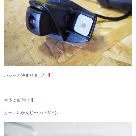
バシッと決まりました
車体に仮付け
ん〜いいかんじ〜ヽ(〃∀〃)ﾉ