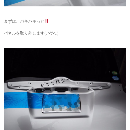
まずは、バキバキっと
パネルを取り外します(｡>∀<｡)