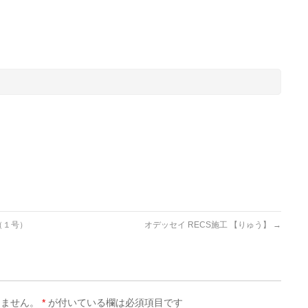
（１号）
オデッセイ RECS施工 【りゅう】
→
りません。
*
が付いている欄は必須項目です