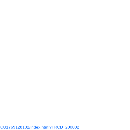
tail/CU1769128102/index.html?TRCD=200002