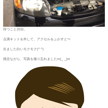
待つこと20分。
点滴キットを外して、アクセルをふかすと〜
出ました白いモクモク(^ ^)
残念ながら、写真を撮り忘れましたm(_ _)m