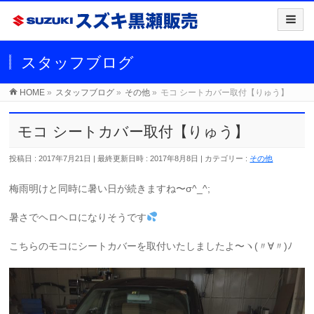
スタッフブログ
HOME
»
スタッフブログ
»
その他
»
モコ シートカバー取付【りゅう】
モコ シートカバー取付【りゅう】
投稿日 : 2017年7月21日
最終更新日時 : 2017年8月8日
カテゴリー :
その他
梅雨明けと同時に暑い日が続きますね〜σ^_^;
暑さでヘロヘロになりそうです
こちらのモコにシートカバーを取付いたしましたよ〜ヽ(〃∀〃)ﾉ