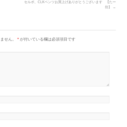
セルボ、CLKベンツお買上げありがとうございます 【たー
坊】
→
りません。
*
が付いている欄は必須項目です