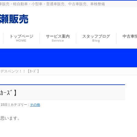
島の自動車販売・軽自動車・小型車・普通車販売、中古車販売、車検整備
トップページ
サービス案内
スタッフブログ
中古車
HOME
Service
Blog
デスベンツ！！【ｶｰｽﾞ】
ｰｽﾞ】
月15日
カテゴリー :
その他
と思います。