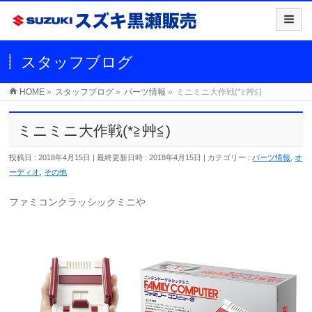
スタッフブログ
HOME
»
スタッフブログ
»
パーツ情報
»
ミニミニ大作戦(*≧艸≦)
ミニミニ大作戦(*≧艸≦)
投稿日 : 2018年4月15日
最終更新日時 : 2018年4月15日
カテゴリー :
パーツ情報
,
オ
ーディオ
,
その他
ファミコンクラッシックミニや