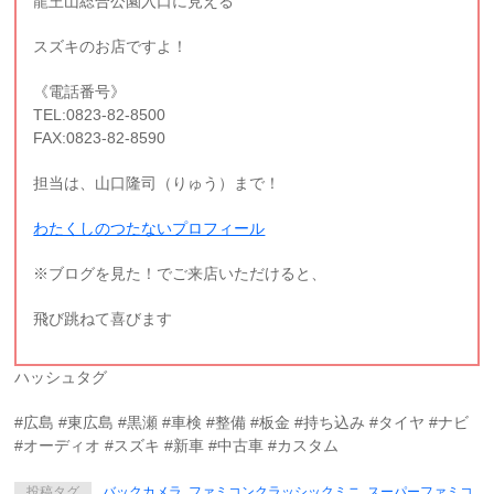
龍王山総合公園入口に見える
スズキのお店ですよ！
《電話番号》
TEL:0823-82-8500
FAX:0823-82-8590
担当は、山口隆司（りゅう）まで！
わたくしのつたないプロフィール
※ブログを見た！でご来店いただけると、
飛び跳ねて喜びます
ハッシュタグ
#広島 #東広島 #黒瀬 #車検 #整備 #板金 #持ち込み #タイヤ #ナビ
#オーディオ #スズキ #新車 #中古車 #カスタム
投稿タグ
バックカメラ
,
ファミコンクラッシックミニ
,
スーパーファミコ