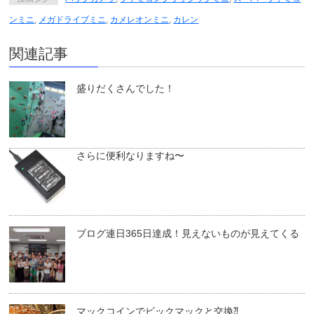
ンミニ
,
メガドライブミニ
,
カメレオンミニ
,
カレン
関連記事
盛りだくさんでした！
さらに便利なりますね〜
ブログ連日365日達成！見えないものが見えてくる
マックコインでビックマックと交換⁈