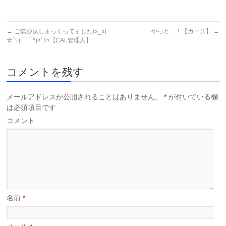
←
ご無沙汰しまっくってました(x_x)
やっと…！【カーズ】
→
☆＼(￣￣*)ﾊﾞｼｯ【CAL管理人】
コメントを残す
メールアドレスが公開されることはありません。
*
が付いている欄
は必須項目です
コメント
名前
*