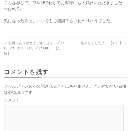
こんな感じで、フルLED化してお客様にも大好評いただきました
☆(≧∀≦*)ﾉ
気になった方は、いつでもご相談下さいね〜りゅうでした。
←
お買上ありがとうございます。ﾊﾟﾚｯ
納車しました！！【ｶｰｽﾞ】
→
ﾄ、ﾗﾝｻｰｴﾎﾞﾘｭｰｼｮﾝ、ﾌﾟﾘｳｽ,bB, 【たー
坊】
コメントを残す
メールアドレスが公開されることはありません。
*
が付いている欄
は必須項目です
コメント