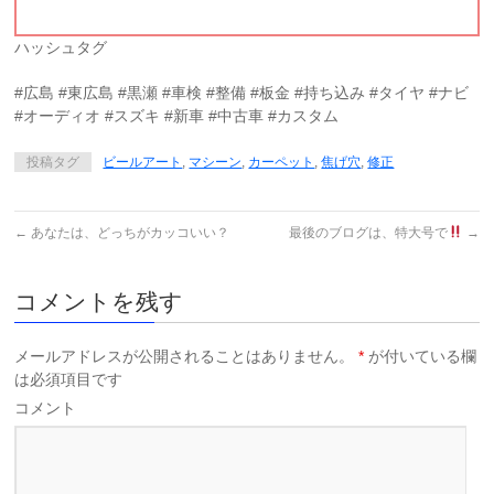
ハッシュタグ
#広島 #東広島 #黒瀬 #車検 #整備 #板金 #持ち込み #タイヤ #ナビ
#オーディオ #スズキ #新車 #中古車 #カスタム
投稿タグ
ビールアート
,
マシーン
,
カーペット
,
焦げ穴
,
修正
←
あなたは、どっちがカッコいい？
最後のブログは、特大号で
→
コメントを残す
メールアドレスが公開されることはありません。
*
が付いている欄
は必須項目です
コメント