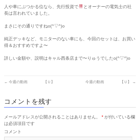
人や車にぶつかる位なら、先行投資で
とオーナーの電気士の社
長は言われていました。
まさにその通りですねo(^▽^)o
純正デッキなど、モニターのない車にも、今回のセットは、お買い
得＆おすすめですよ〜
詳しい金額や、説明はキャル西条店まで〜りゅうでしたo(^▽^)o
←
今週の動画 【Ｕ】
今週の動画 【Ｕ】
→
コメントを残す
メールアドレスが公開されることはありません。
*
が付いている欄
は必須項目です
コメント