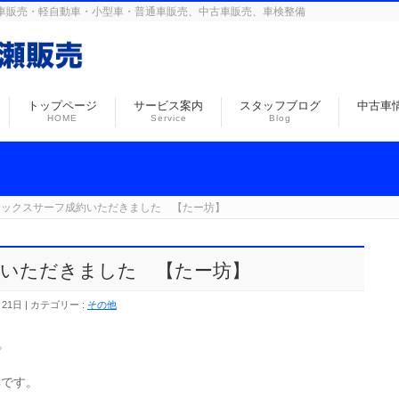
島の自動車販売・軽自動車・小型車・普通車販売、中古車販売、車検整備
トップページ
サービス案内
スタッフブログ
中古車
HOME
Service
Blog
ラックスサーフ成約いただきました 【たー坊】
いただきました 【たー坊】
月21日
カテゴリー :
その他
。
群です。