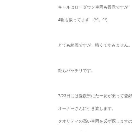
キャルはローダウン車両も得意ですが
4駆も扱ってます (*^。^*)
とても綺麗ですが、暗くてすみません
艶もバッチリです。
7/23日には愛媛県にたー坊が乗って登
オーナーさんに引き渡します。
クオリティの高い車両を必ず探します