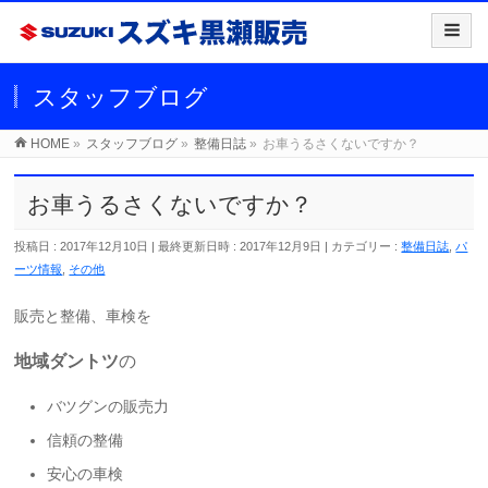
スタッフブログ
HOME
»
スタッフブログ
»
整備日誌
»
お車うるさくないですか？
お車うるさくないですか？
投稿日 : 2017年12月10日
最終更新日時 : 2017年12月9日
カテゴリー :
整備日誌
,
パ
ーツ情報
,
その他
販売と整備、車検を
地域ダントツ
の
バツグンの販売力
信頼の整備
安心の車検