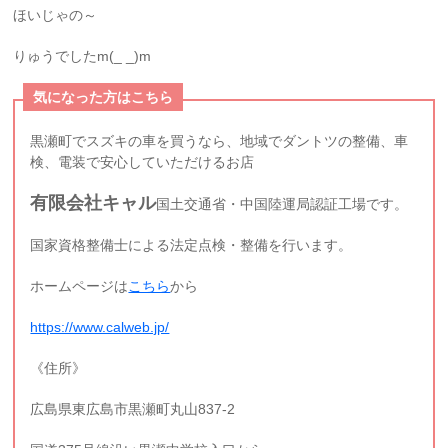
ほいじゃの～
りゅうでしたm(_ _)m
気になった方はこちら
黒瀬町でスズキの車を買うなら、地域でダントツの整備、車
検、電装で安心していただけるお店
有限会社キャル
国土交通省・中国陸運局認証工場です。
国家資格整備士による法定点検・整備を行います。
ホームページは
こちら
から
https://www.calweb.jp/
《住所》
広島県東広島市黒瀬町丸山837-2