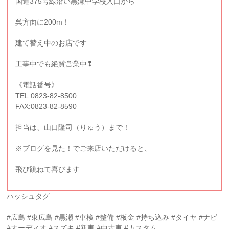
国道375号線沿い黒瀬中学校入口から
呉方面に200m！
建て替え中のお店です
工事中でも絶賛営業中❢
《電話番号》
TEL:0823-82-8500
FAX:0823-82-8590
担当は、山口隆司（りゅう）まで！
※ブログを見た！でご来店いただけると、
飛び跳ねて喜びます
ハッシュタグ
#広島 #東広島 #黒瀬 #車検 #整備 #板金 #持ち込み #タイヤ #ナビ
#オーディオ #スズキ #新車 #中古車 #カスタム