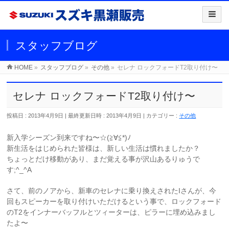
スタッフブログ
HOME
»
スタッフブログ
»
その他
»
セレナ ロックフォードT2取り付け〜
セレナ ロックフォードT2取り付け〜
投稿日 : 2013年4月9日
最終更新日時 : 2013年4月9日
カテゴリー :
その他
新入学シーズン到来ですね〜☆(≧∀≦*)ﾉ
新生活をはじめられた皆様は、新しい生活は慣れましたか？
ちょっとだけ移動があり、まだ覚える事が沢山あるりゅうで
す;^_^A
さて、前のノアから、新車のセレナに乗り換えされたIさんが、今
回もスピーカーを取り付けいただけるという事で、ロックフォード
のT2をインナーバッフルとツィーターは、ピラーに埋め込みまし
たよ〜