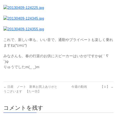
これで、新しい車も、いい音で、通勤やプライベートも楽しく乗れ
ますね(*≧m≦*)
みなさんも、春の行楽のお供にスピーカーはいかがですかψ(｀∇
´)ψ
りゅうでしたm(_ _)m
←
日産 ノート 新車お買上ありがと
今週の動画 【Ｕ】
→
うございます 【たー坊】
コメントを残す