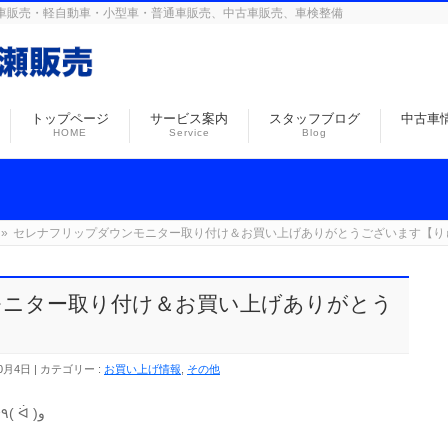
島の自動車販売・軽自動車・小型車・普通車販売、中古車販売、車検整備
トップページ
サービス案内
スタッフブログ
中古車
HOME
Service
Blog
»
セレナフリップダウンモニター取り付け＆お買い上げありがとうございます【り
モニター取り付け＆お買い上げありがとう
0月4日
カテゴリー :
お買い上げ情報
,
その他
セレナをお買い上げいただきましたよ〜٩( ᐛ )و