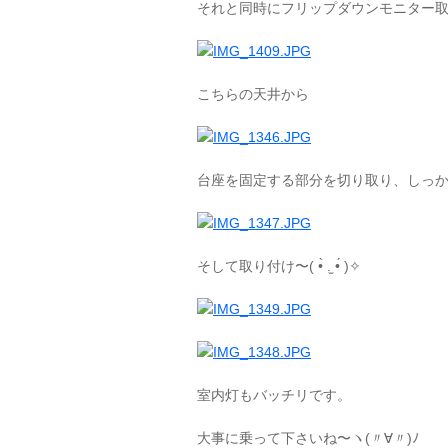
それと同時にフリップダウンモニター
こちらの天井から
台座を固定する部分を切り取り、しっ
そして取り付け〜( •̀ .̫ •́ )✧
室内灯もバッチリです。
大事に乗って下さいね〜ヽ(〃∀〃)ﾉ