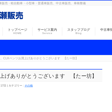
島の自動車販売・軽自動車・小型車・普通車販売、中古車販売、車検整備
トップページ
サービス案内
スタッフブログ
中古車
HOME
Service
Blog
、CLKベンツお買上げありがとうございます 【たー坊】
買上げありがとうございます 【たー坊】
月17日
カテゴリー :
その他