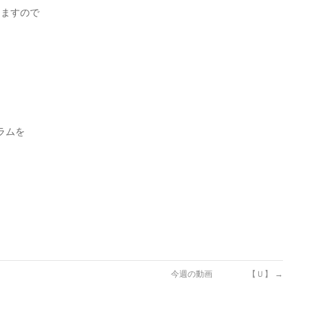
りますので
ラムを
今週の動画 【Ｕ】
→