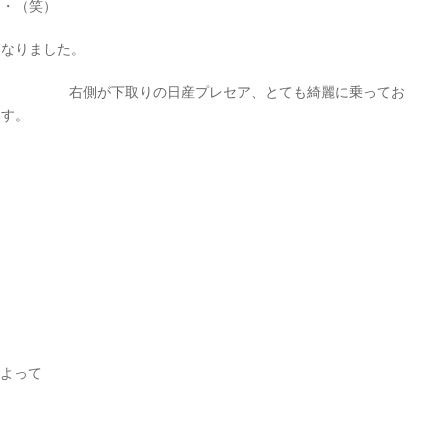
・・（笑）
となりました。
右側が下取りの日産プレセア、とても綺麗に乗ってお
ます。
るよって