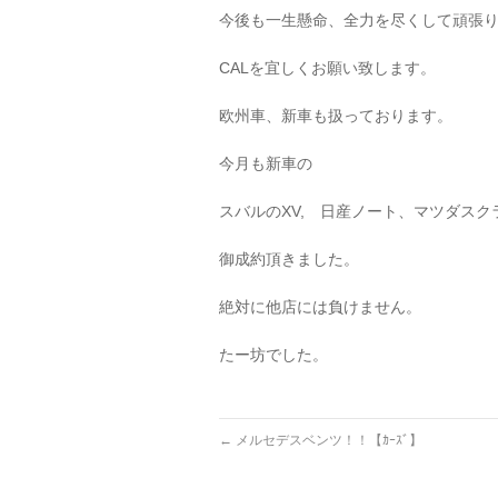
今後も一生懸命、全力を尽くして頑張
CALを宜しくお願い致します。
欧州車、新車も扱っております。
今月も新車の
スバルのXV, 日産ノート、マツダスク
御成約頂きました。
絶対に他店には負けません。
たー坊でした。
←
メルセデスベンツ！！【ｶｰｽﾞ】