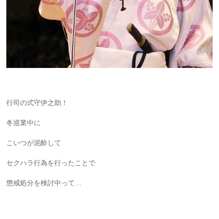
行司の式守伊之助！
冬巡業中に
こいつが泥酔して
セクハラ行為を行ったことで
懲戒処分を検討中って…