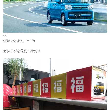
<<
い時ですよd(ゝ∀・*)
カタログを見たいかた！