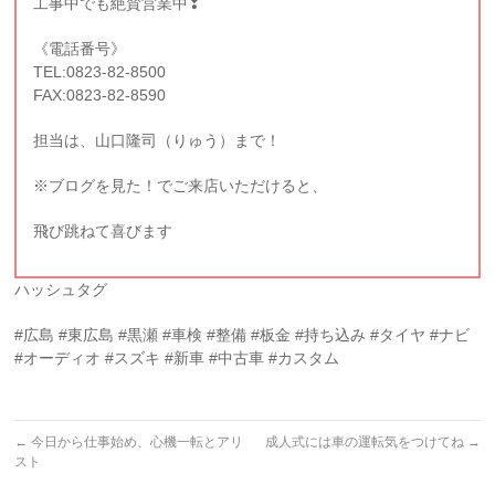
工事中でも絶賛営業中❢
《電話番号》
TEL:0823-82-8500
FAX:0823-82-8590
担当は、山口隆司（りゅう）まで！
※ブログを見た！でご来店いただけると、
飛び跳ねて喜びます
ハッシュタグ
#広島 #東広島 #黒瀬 #車検 #整備 #板金 #持ち込み #タイヤ #ナビ
#オーディオ #スズキ #新車 #中古車 #カスタム
←
今日から仕事始め、心機一転とアリ
成人式には車の運転気をつけてね
→
スト