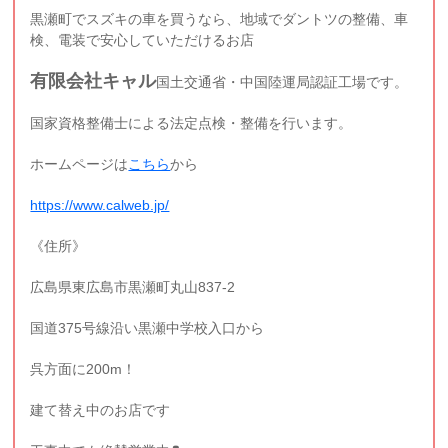
黒瀬町でスズキの車を買うなら、地域でダントツの整備、車
検、電装で安心していただけるお店
有限会社キャル
国土交通省・中国陸運局認証工場です。
国家資格整備士による法定点検・整備を行います。
ホームページは
こちら
から
https://www.calweb.jp/
《住所》
広島県東広島市黒瀬町丸山837-2
国道375号線沿い黒瀬中学校入口から
呉方面に200m！
建て替え中のお店です