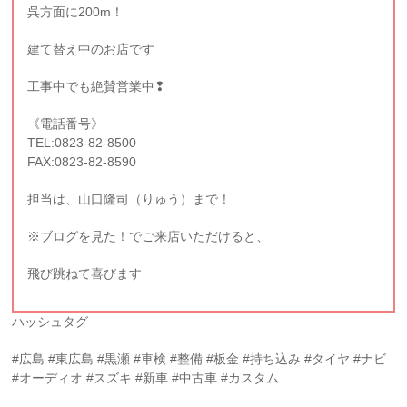
呉方面に200m！
建て替え中のお店です
工事中でも絶賛営業中❢
《電話番号》
TEL:0823-82-8500
FAX:0823-82-8590
担当は、山口隆司（りゅう）まで！
※ブログを見た！でご来店いただけると、
飛び跳ねて喜びます
ハッシュタグ
#広島 #東広島 #黒瀬 #車検 #整備 #板金 #持ち込み #タイヤ #ナビ
#オーディオ #スズキ #新車 #中古車 #カスタム