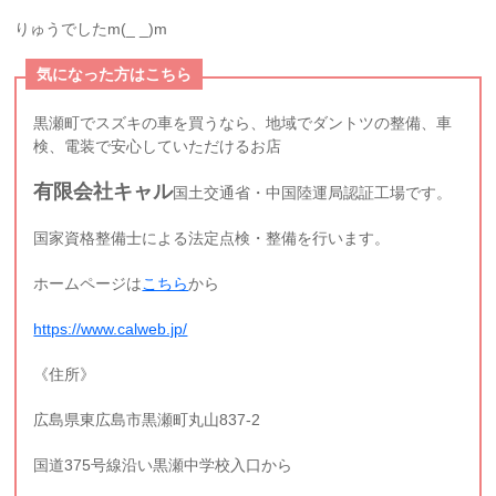
りゅうでしたm(_ _)m
気になった方はこちら
黒瀬町でスズキの車を買うなら、地域でダントツの整備、車
検、電装で安心していただけるお店
有限会社キャル
国土交通省・中国陸運局認証工場です。
国家資格整備士による法定点検・整備を行います。
ホームページは
こちら
から
https://www.calweb.jp/
《住所》
広島県東広島市黒瀬町丸山837-2
国道375号線沿い黒瀬中学校入口から