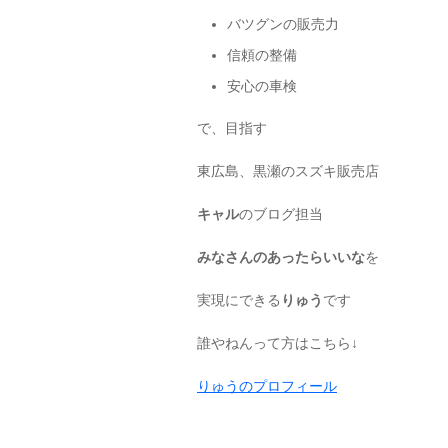
バツグンの販売力
信頼の整備
安心の車検
で、目指す
東広島、黒瀬のスズキ販売店
キャル
のブログ担当
みなさんのあったらいいな
を
実現にできる
りゅう
です
誰やねんって方はこちら↓
りゅうのプロフィール