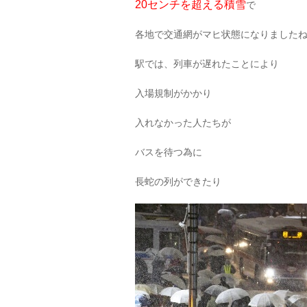
20センチを超える積雪
で
各地で交通網がマヒ状態になりました
駅では、列車が遅れたことにより
入場規制がかかり
入れなかった人たちが
バスを待つ為に
長蛇の列ができたり