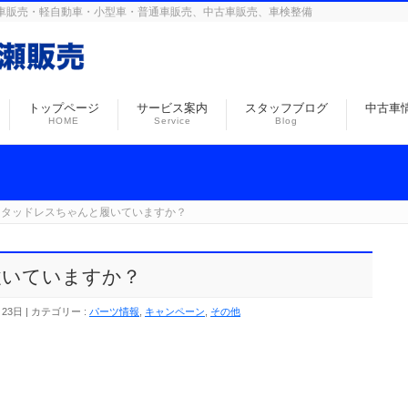
島の自動車販売・軽自動車・小型車・普通車販売、中古車販売、車検整備
トップページ
サービス案内
スタッフブログ
中古車
HOME
Service
Blog
スタッドレスちゃんと履いていますか？
履いていますか？
月23日
カテゴリー :
パーツ情報
,
キャンペーン
,
その他