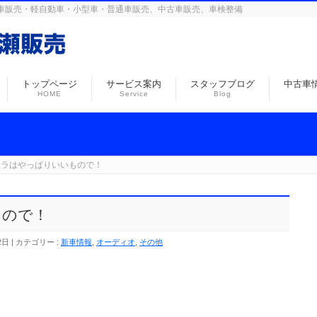
島の自動車販売・軽自動車・小型車・普通車販売、中古車販売、車検整備
トップページ
サービス案内
スタッフブログ
中古車
HOME
Service
Blog
メラはやっぱりいいもので！
もので！
2日
カテゴリー :
新車情報
,
オーディオ
,
その他