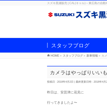
スズキ黒瀬販売 | CAL(キャル) – 東広
スタッフブログ
HOME
»
スタッフブログ
»
新車情報
»
カ
カメラはやっぱりいい
投稿日 : 2018年4月2日
最終更新日時 : 2018年4月
昨日は、安芸津に花見に
行ってきましたよ〜