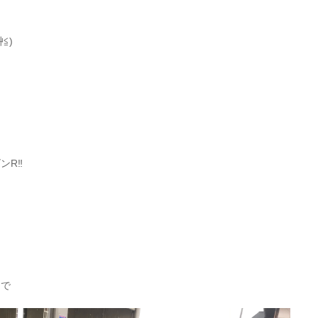
≦)
R‼️
とで