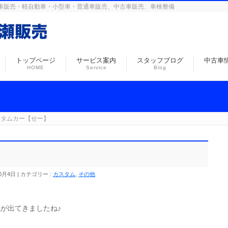
島の自動車販売・軽自動車・小型車・普通車販売、中古車販売、車検整備
トップページ
サービス案内
スタッフブログ
中古車
HOME
Service
Blog
スタムカー【せー】
0月4日
カテゴリー :
カスタム
,
その他
が出てきましたね♪