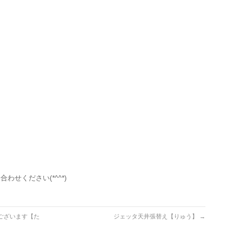
せください(*^^*)
とうございます【た
ジェッタ天井張替え【りゅう】
→