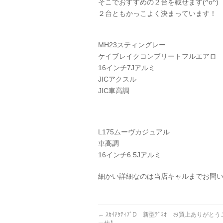
そこでおすすめの２台を載せます(^o^)
２台ともかっこよく決まっています！
MH23スティングレー
ケイブレイクコンプリートフルエアロ
16インチ7Jアルミ
JICアクスル
JIC車高調
L175ムーヴカジュアル
車高調
16インチ6.5Jアルミ
細かい詳細なのは当店キャルまでお問い合わ
←
ｽｶｲｱｸﾃｨﾌﾞD 新型ﾃﾞﾐｵ お買上ありが