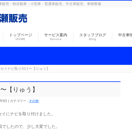
島の自動車販売・軽自動車・小型車・普通車販売、中古車販売、車検整備
トップページ
サービス案内
スタッフブログ
中古車
HOME
Service
Blog
ッセイナビ取り付け〜【りゅう】
〜【りゅう】
1月9日
カテゴリー :
その他
セイにナビを取り付けました。
両でしたので、少し大変でした。