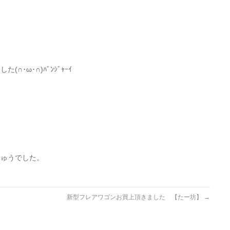
･ω･∩)ﾊﾞﾝｼﾞｬｰｲ
りゅうでした。
新型フレアワゴンお買上頂きました 【たー坊】
→