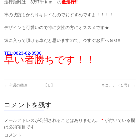
走行距離は 3万7千ｋｍ の
低走行!!
車の状態もかなりキレイなのでおすすめですよ！！！！
デザインも可愛いので特に女性の方にオススメです★
気に入って頂ける車だと思いますので、今すぐお店へＧＯ!!
TEL:0823-82-8500
早い者勝ちです！！
←
今週の動画 【Ｕ】
ネコ。。（１号）
→
コメントを残す
メールアドレスが公開されることはありません。
*
が付いている欄
は必須項目です
コメント