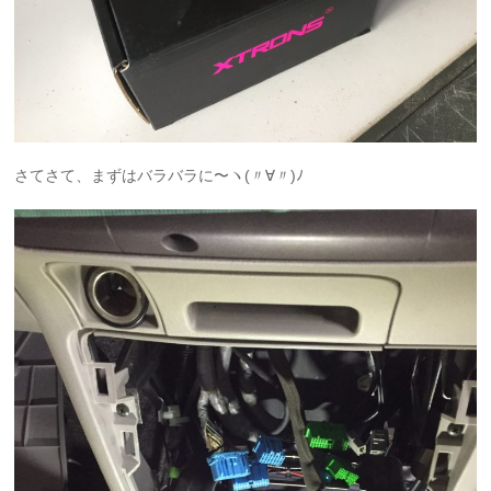
さてさて、まずはバラバラに〜ヽ(〃∀〃)ﾉ