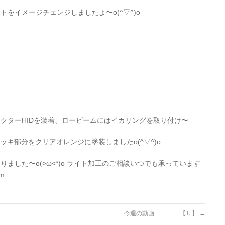
をイメージチェンジしましたよ〜o(^▽^)o
クターHIDを装着、ロービームにはイカリングを取り付け〜
ッキ部分をクリアオレンジに塗装しましたo(^▽^)o
ました〜o(>ω<*)o ライト加工のご相談いつでも承っています
m
）
今週の動画 【Ｕ】
→