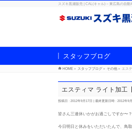
スズキ黒瀬販売 | CAL(キャル) – 東広
スタッフブログ
HOME
»
スタッフブログ
»
その他
»
エステ
エスティマ ライト加工
投稿日 : 2012年9月17日
最終更新日時 : 2012年9
皆さん三連休いかがお過ごしですか〜
今日明日と休みをいただいたんで、鳥取ま