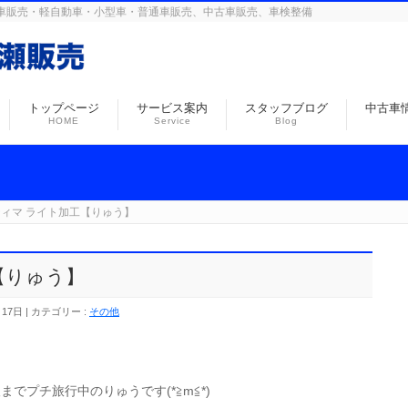
島の自動車販売・軽自動車・小型車・普通車販売、中古車販売、車検整備
トップページ
サービス案内
スタッフブログ
中古車
HOME
Service
Blog
ィマ ライト加工【りゅう】
【りゅう】
月17日
カテゴリー :
その他
？
でプチ旅行中のりゅうです(*≧m≦*)