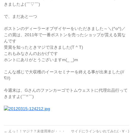
きましたよ(￣▽￣)
で、まだあと一つ
ボストンのディーラーオブザイヤーをいただきました～＼(^o^)／
この賞は、2011年で一番ボストンを売ったショップが貰える賞な
んです
受賞を知ったときマジで泣きました(T ^ T)
これもみなさんのおかげです
ホントにありがとうございますm(_ _)m
こんな感じで大収穫のイースセミナーを終える事が出来ました(//
∇//)
今週末は、Gさんのファンカーゴでトムウェストに代理出品行って
きますよ(￣^￣)ゞ
←
えっ！！マジ？？未使用車が・・・
サイドにラインをいれてみた(・∀・)