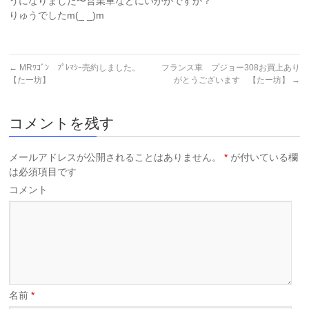
うになりました〜営業車などにいかがですか？
りゅうでしたm(_ _)m
←
MRﾜｺﾞﾝ ﾌﾟﾚﾏｼｰ売約しました。
フランス車 プジョー308お買上あり
【たー坊】
がとうございます 【たー坊】
→
コメントを残す
メールアドレスが公開されることはありません。
*
が付いている欄
は必須項目です
コメント
名前
*