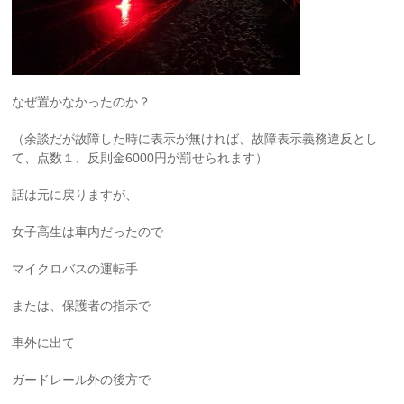
なぜ置かなかったのか？
（余談だが故障した時に表示が無ければ、故障表示義務違反とし
て、点数１、反則金6000円が罰せられます）
話は元に戻りますが、
女子高生は車内だったので
マイクロバスの運転手
または、保護者の指示で
車外に出て
ガードレール外の後方で