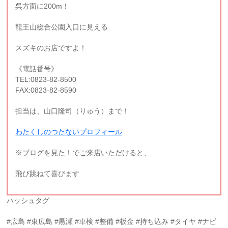
呉方面に200m！
龍王山総合公園入口に見える
スズキのお店ですよ！
《電話番号》
TEL:0823-82-8500
FAX:0823-82-8590
担当は、山口隆司（りゅう）まで！
わたくしのつたないプロフィール
※ブログを見た！でご来店いただけると、
飛び跳ねて喜びます
ハッシュタグ
#広島 #東広島 #黒瀬 #車検 #整備 #板金 #持ち込み #タイヤ #ナビ