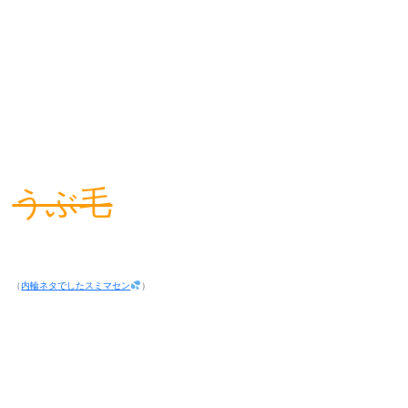
うぶ毛
（
内輪ネタでしたスミマセン
）