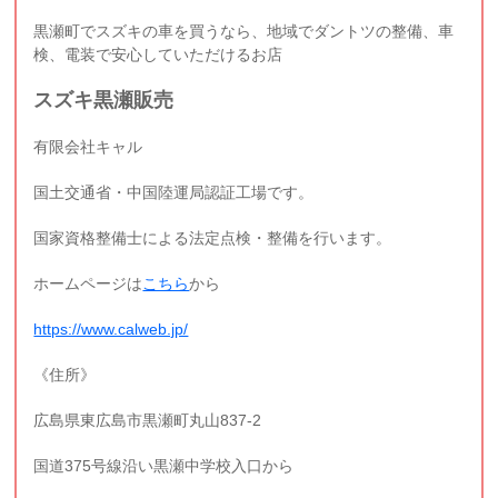
黒瀬町でスズキの車を買うなら、地域でダントツの整備、車
検、電装で安心していただけるお店
スズキ黒瀬販売
有限会社キャル
国土交通省・中国陸運局認証工場です。
国家資格整備士による法定点検・整備を行います。
ホームページは
こちら
から
https://www.calweb.jp/
《住所》
広島県東広島市黒瀬町丸山837-2
国道375号線沿い黒瀬中学校入口から