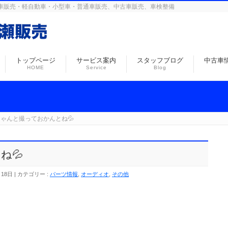
島の自動車販売・軽自動車・小型車・普通車販売、中古車販売、車検整備
トップページ
サービス案内
スタッフブログ
中古車
HOME
Service
Blog
ちゃんと撮っておかんとね💦
ね💦
月18日
カテゴリー :
パーツ情報
,
オーディオ
,
その他