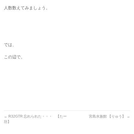
人数数えてみましょう。
では、
この辺で。
←
R32GTR 忘れられた・・・ 【たー
宮島水族館 【りゅう】
→
坊】