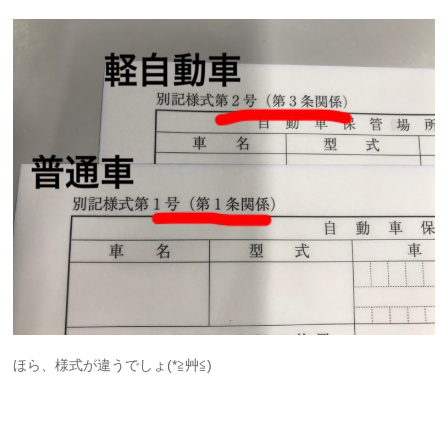
ほら、様式が違うでしょ(*≧艸≦)