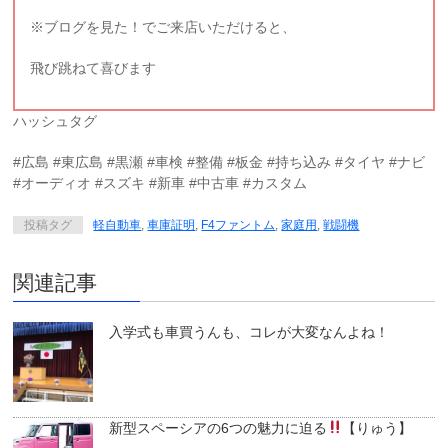
※ブログを見た！でご来店いただけると、
飛び跳ねて喜びます
ハッシュタグ
#広島 #東広島 #黒瀬 #車検 #整備 #板金 #持ち込み #タイヤ #ナビ
#オーディオ #スズキ #新車 #中古車 #カスタム
投稿タグ
軽自動車
,
車庫証明
,
F4ファントム
,
家庭用
,
戦闘機
関連記事
入学式も車買うんも、コレが大変なんよね！
新型スペーシアの6つの魅力に迫る
【りゅう】