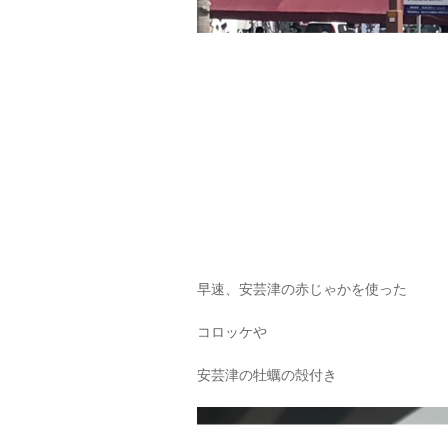
早速、安芸津の赤じゃかを使った
コロッケや
安芸津の牡蠣の殻付き