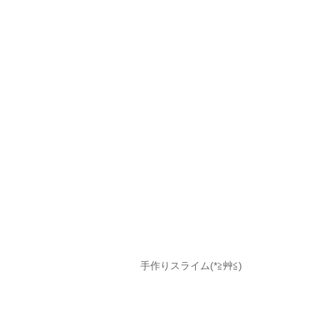
手作りスライム(*≧艸≦)