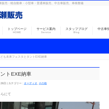
島の自動車販売・軽自動車・小型車・普通車販売、中古車販売、車検整備
トップページ
サービス案内
スタッフブログ
中古車
HOME
Service
Blog
こども未来フェスタとタントEXE納車
ントEXE納車
月26日
カテゴリー :
オーディオ
,
その他
ららにて