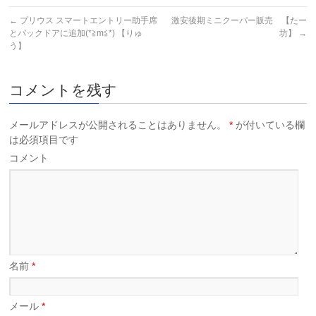
←
プリウス スマートエントリー助手席
激安後期ミニクーパー販売 【たー
とバックドアに追加(*≧m≦*) 【りゅ
坊】
→
う】
コメントを残す
メールアドレスが公開されることはありません。
*
が付いている欄
は必須項目です
コメント
名前
*
メール
*