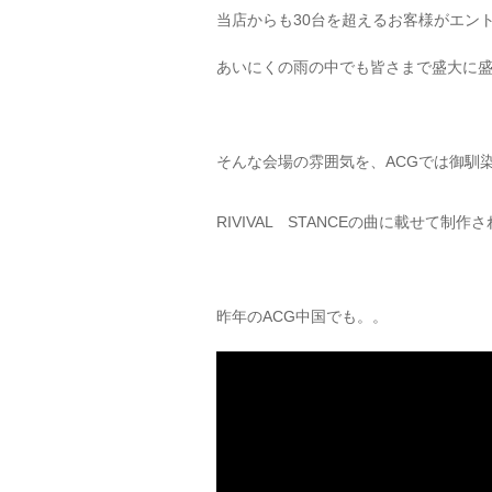
当店からも30台を超えるお客様がエン
あいにくの雨の中でも皆さまで盛大に盛
そんな会場の雰囲気を、ACGでは御馴
RIVIVAL STANCEの曲に載せて制
昨年のACG中国でも。。