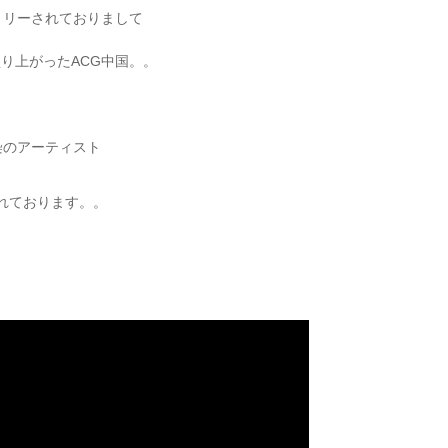
トリーされておりまして
り上がったACG中国。。
染のアーティスト
作されております。。