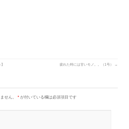
う】
疲れた時には甘いモノ。。（1号）
→
りません。
*
が付いている欄は必須項目です