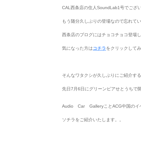
CAL西条店の住人SoundLab1号でご
もう随分久しぶりの登場なので忘れて
西条店のブログにはチョコチョコ登場
気になった方は
コチラ
をクリックして
そんなワタクシが久しぶりにご紹介す
先日7月6日にグリーンピアせとうちで
Audio Car GalleryことACG中
ソチラをご紹介いたします。。