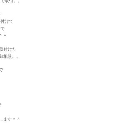
フルで取付。。
が
り付けて
とで
＾＾
取付けた
御相談。。
で
て
で
します＾＾