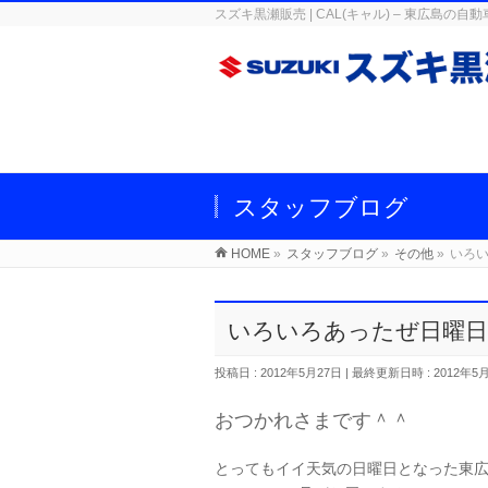
スズキ黒瀬販売 | CAL(キャル) – 東広
スタッフブログ
HOME
»
スタッフブログ
»
その他
»
いろ
いろいろあったぜ日曜日
投稿日 : 2012年5月27日
最終更新日時 : 2012年5
おつかれさまです＾＾
とってもイイ天気の日曜日となった東