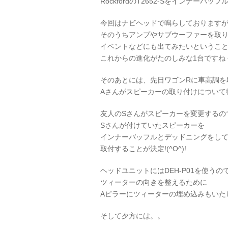
RockfordのT2652-Sをインナーバッ
今回はナビヘッドで鳴らしております
そのうちアンプやサブウーファーを取
イベントなどにも出てみたいというこ
これからの進化がたのしみな1台ですね
そのあとには、先日ワゴンRに車高調を
Aさんがスピーカーの取り付けについて
友人のSさんがスピーカーを変更するの
Sさんが付けていたスピーカーを
インナーバッフルとデッドニングをし
取付することが決定!(^O^)!
ヘッドユニットにはDEH-P01を使うの
ツィーターの向きを整えるために
Aピラーにツィーターの埋め込みもいた
そして夕方には。。