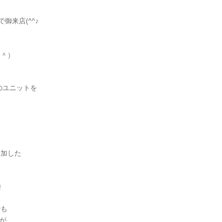
御来店(^^♪
－＾）
oのユニットを
参加した
!
でも
が