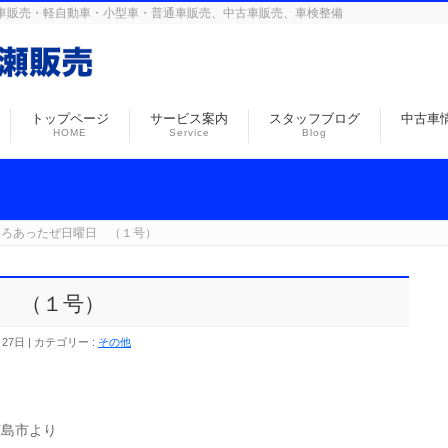
島の自動車販売・軽自動車・小型車・普通車販売、中古車販売、車検整備
トップページ
サービス案内
スタッフブログ
中古車
HOME
Service
Blog
いろあったぜ日曜日 （１号）
 （１号）
月27日
カテゴリー :
その他
広島市より