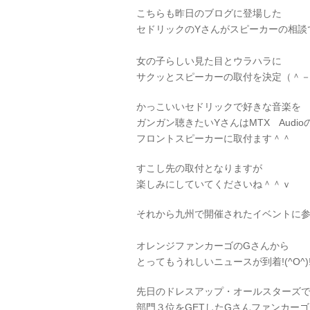
こちらも昨日のブログに登場した
セドリックのYさんがスピーカーの相談で
女の子らしい見た目とウラハラに
サクッとスピーカーの取付を決定（＾
かっこいいセドリックで好きな音楽を
ガンガン聴きたいYさんはMTX Audi
フロントスピーカーに取付ます＾＾
すこし先の取付となりますが
楽しみにしていてくださいね＾＾ｖ
それから九州で開催されたイベントに
オレンジファンカーゴのGさんから
とってもうれしいニュースが到着!(^O^)
先日のドレスアップ・オールスターズ
部門３位をGETしたGさんファンカーゴ