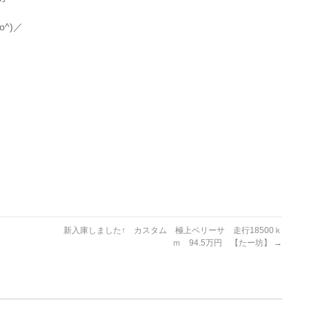
^)／
ｖ
新入庫しました↑ カスタム 極上ベリーサ 走行18500ｋ
ｍ 94.5万円 【たー坊】
→