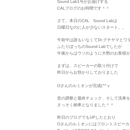
Sound Lab1号がお届けする
CALブログのお時間です＾＾
さて。本日のCAL Sound Labは
日曜日なのに人が少ないスタート。。
午前中は誰もいなくてDr.グチヤマとワ
ふたりぼっちのSound Labでしたが
午後からはウソのように大勢のお客様が御
まずは、スピーカーの取り付けで
昨日からお預かりしておりました
Oさんのルミオンが完成(^^ｖ
音の調整と最終チェック、そして洗車
さっそく納車となりました＾＾
昨日のブログでもUPしたとおり
Oさんのルミオンにはフロントスピーカ