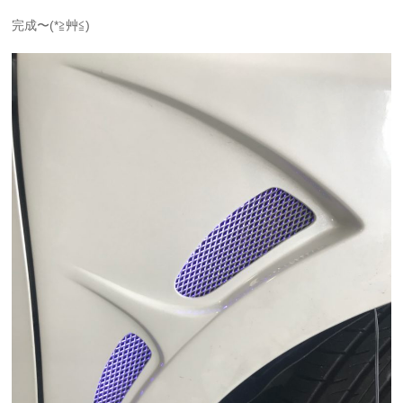
完成〜(*≧艸≦)