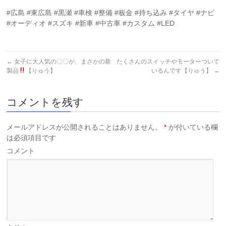
#広島 #東広島 #黒瀬 #車検 #整備 #板金 #持ち込み #タイヤ #ナビ
#オーディオ #スズキ #新車 #中古車 #カスタム #LED
←
女子に大人気の〇〇が、まさかの新
たくさんのスイッチやモーターついて
製品
【りゅう】
いるんです【りゅう】
→
コメントを残す
メールアドレスが公開されることはありません。
*
が付いている欄
は必須項目です
コメント