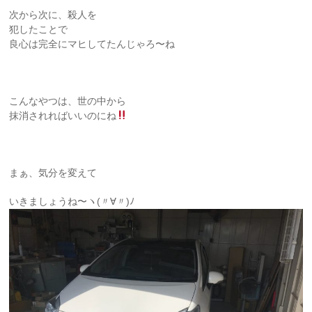
次から次に、殺人を
犯したことで
良心は完全にマヒしてたんじゃろ〜ね
こんなやつは、世の中から
抹消されればいいのにね
まぁ、気分を変えて
いきましょうね〜ヽ(〃∀〃)ﾉ