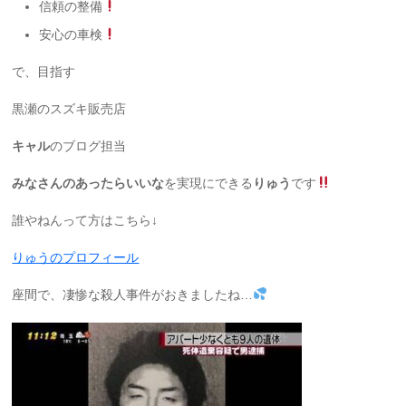
信頼の整備
安心の車検
で、目指す
黒瀬のスズキ販売店
キャル
のブログ担当
みなさんのあったらいいな
を実現にできる
りゅう
です
誰やねんって方はこちら↓
りゅうのプロフィール
座間で、凄惨な殺人事件がおきましたね…