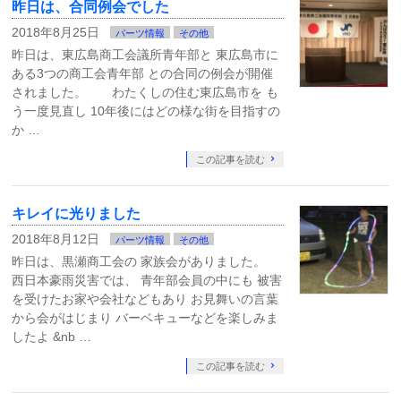
昨日は、合同例会でした
2018年8月25日
パーツ情報
その他
昨日は、東広島商工会議所青年部と 東広島市に
ある3つの商工会青年部 との合同の例会が開催
されました。 わたくしの住む東広島市を も
う一度見直し 10年後にはどの様な街を目指すの
か …
この記事を読む
キレイに光りました
2018年8月12日
パーツ情報
その他
昨日は、黒瀬商工会の 家族会がありました。
西日本豪雨災害では、 青年部会員の中にも 被害
を受けたお家や会社などもあり お見舞いの言葉
から会がはじまり バーベキューなどを楽しみま
したよ &nb …
この記事を読む