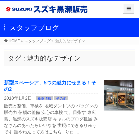
スタッフブログ
HOME
»
スタッフブログ
»
魅力的なデザイン
タグ : 魅力的なデザイン
新型スペーシア、5つの魅力にせまる！そ
の2
2018年1月2日
新車情報
その他
販売と整備、車検を 地域ダントツの バツグンの
販売力 信頼の整備 安心の車検 で、目指す 東広
島、黒瀬のスズキ販売店 キャルのブログ担当 み
なさんのあったらいいなを 実現にできるりゅう
です 誰やねんって方はこちら↓ りゅ …