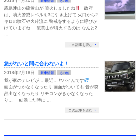
2018年4月20日
新車情報
その他
霧島連山の硫黄山が 噴火しましたね
政府
は、噴火警戒レベルを3に引き上げて 火口から2
キロの噴石や火砕流に 警戒をするように呼びか
けていますね 硫黄山が噴火するのは なんと2
…
この記事を読む
急がないと間に合わないよ！
2018年2月18日
新車情報
その他
我が家のテレビが… 最近…ヤバイんです
画面がつかなくなったり 画面がついても 音が突
然出なくなったり リモコンがきかなくなった
り… 結婚した時に …
この記事を読む