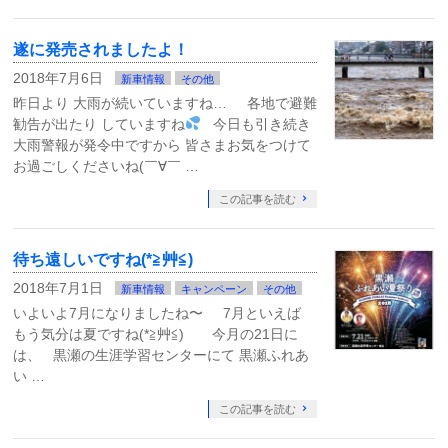
遂に発売されましたよ！
2018年7月6日
新車情報
その他
昨日より 大雨が続いていますね… 各地で避難
勧告が出たり していますね
今日も引き続き
大雨警報が発令中ですから 皆さまお気をつけて
お過ごしくださいね(￣∀￣ …
この記事を読む
待ち遠しいですね(*≧艸≦)
2018年7月1日
新車情報
キャンペーン
その他
いよいよ7月になりましたね〜 7月といえば
もう気分は夏ですね(*≧艸≦) 今月の21日に
は、 黒瀬の生涯学習センターにて 黒瀬ふれあ
い …
この記事を読む