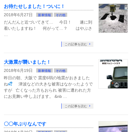
お待たせしました！ついに！
2018年6月27日
新車情報
その他
だんだんと近づいてきて… 今日！ 遂に到
着いたしますね！ 何がって…？ はやぶさ
…
この記事を読む
大激震が襲いました！
2018年6月19日
新車情報
その他
昨日の朝、大阪で 震度6弱の地震がおきました
ね
津波などの大きな被害はなかったようで
すが 亡くなった方もおられ 被害に遭われた方
にお見舞い申し上げます。 &nb …
この記事を読む
〇〇年ぶりなんです