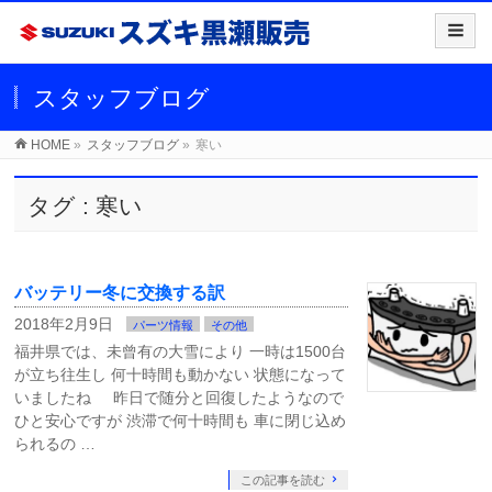
スタッフブログ
HOME
»
スタッフブログ
»
寒い
タグ : 寒い
バッテリー冬に交換する訳
2018年2月9日
パーツ情報
その他
福井県では、未曾有の大雪により 一時は1500台
が立ち往生し 何十時間も動かない 状態になって
いましたね 昨日で随分と回復したようなので
ひと安心ですが 渋滞で何十時間も 車に閉じ込め
られるの …
この記事を読む