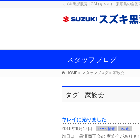
スズキ黒瀬販売 | CAL(キャル) – 東広
スタッフブログ
HOME
»
スタッフブログ
»
家族会
タグ : 家族会
キレイに光りました
2018年8月12日
パーツ情報
その他
昨日は、黒瀬商工会の 家族会がありま