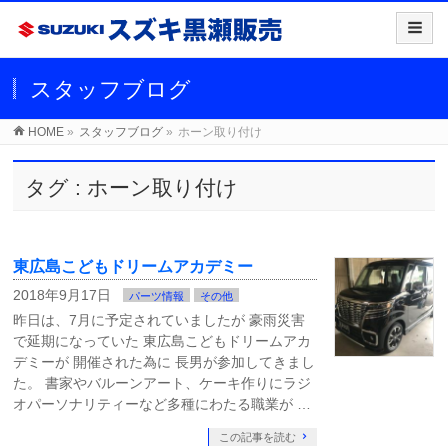
スタッフブログ
HOME
»
スタッフブログ
»
ホーン取り付け
タグ : ホーン取り付け
東広島こどもドリームアカデミー
2018年9月17日
パーツ情報
その他
昨日は、7月に予定されていましたが 豪雨災害
で延期になっていた 東広島こどもドリームアカ
デミーが 開催された為に 長男が参加してきまし
た。 書家やバルーンアート、ケーキ作りにラジ
オパーソナリティーなど多種にわたる職業が …
この記事を読む