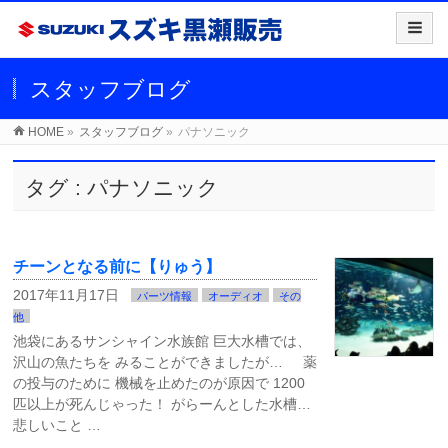
スタッフブログ
HOME
»
スタッフブログ
»
パナソニック
タグ : パナソニック
チーンとなる前に【りゅう】
2017年11月17日
パーツ情報
オーディオ
その
他
池袋にあるサンシャイン水族館 巨大水槽では、
沢山の魚たちを みることができましたが… 薬
の投与のために 機械を止めたのが原因で 1200
匹以上が死んじゃった！ がらーんとした水槽…
悲しいこと …