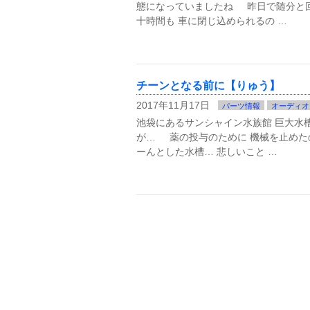
態になっていましたね 昨日で随分と回
十時間も 車に閉じ込められるの …
チーンとなる前に【りゅう】
2017年11月17日
パーツ情報
オーディオ
池袋にあるサンシャイン水族館 巨大水
が… 薬の投与のために 機械を止めたの
ーんとした水槽… 悲しいこと …