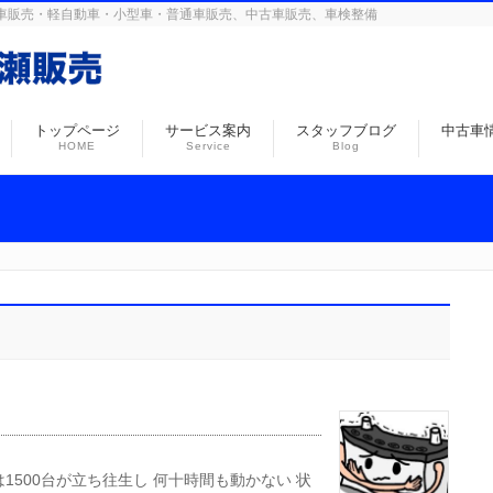
島の自動車販売・軽自動車・小型車・普通車販売、中古車販売、車検整備
トップページ
サービス案内
スタッフブログ
中古車
HOME
Service
Blog
1500台が立ち往生し 何十時間も動かない 状