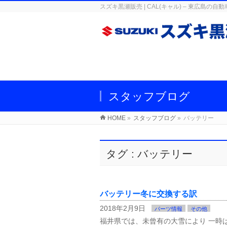
スズキ黒瀬販売 | CAL(キャル) – 東広
スタッフブログ
HOME
»
スタッフブログ
»
バッテリー
タグ : バッテリー
バッテリー冬に交換する訳
2018年2月9日
パーツ情報
その他
福井県では、未曾有の大雪により 一時は