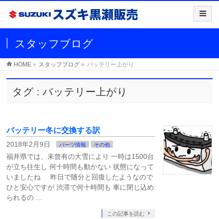
スタッフブログ
HOME
»
スタッフブログ
»
バッテリー上がり
タグ : バッテリー上がり
バッテリー冬に交換する訳
2018年2月9日
パーツ情報
その他
福井県では、未曾有の大雪により 一時は1500台
が立ち往生し 何十時間も動かない 状態になって
いましたね 昨日で随分と回復したようなので
ひと安心ですが 渋滞で何十時間も 車に閉じ込め
られるの …
この記事を読む