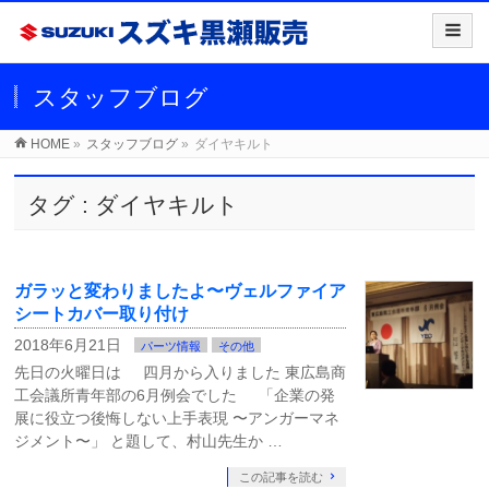
スタッフブログ
HOME
»
スタッフブログ
»
ダイヤキルト
タグ : ダイヤキルト
ガラッと変わりましたよ〜ヴェルファイア
シートカバー取り付け
2018年6月21日
パーツ情報
その他
先日の火曜日は 四月から入りました 東広島商
工会議所青年部の6月例会でした 「企業の発
展に役立つ後悔しない上手表現 〜アンガーマネ
ジメント〜」 と題して、村山先生か …
この記事を読む