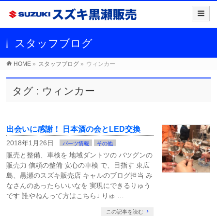
スタッフブログ
HOME
»
スタッフブログ
»
ウィンカー
タグ : ウィンカー
出会いに感謝！ 日本酒の会とLED交換
2018年1月26日
パーツ情報
その他
販売と整備、車検を 地域ダントツの バツグンの
販売力 信頼の整備 安心の車検 で、目指す 東広
島、黒瀬のスズキ販売店 キャルのブログ担当 み
なさんのあったらいいなを 実現にできるりゅう
です 誰やねんって方はこちら↓ りゅ …
この記事を読む