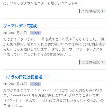
に、フリップダウンモニターと地デジユニットを …
この記事を読む
フェアレディZ完成
2012年2月25日
その他
おはようございます。 二月も残すところ後４日となりました。 朝
から雨模様で、晴れてくれと切に願いいつつ仕事にはげむ西条店か
らりゅうがお届けしています。 さて、先日ウーファーボックスを
作成していたフェアレディZの作業が完了 …
この記事を読む
コチラの日記は初登場！！
2012年2月24日
その他
おつかれさまです＾＾ｖ Sound Labではすっかりおなじみのワタ
クシ Sound Lab１号がお届け致しますCALブログでございます
（＾∇＾）ｖ さぁて。。はじめて見る方もいらっしゃると思うの
で まずは …