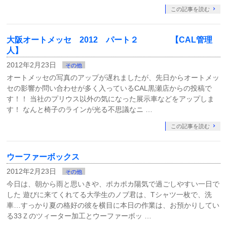
この記事を読む
大阪オートメッセ 2012 パート２ 【CAL管理
人】
2012年2月23日
その他
オートメッセの写真のアップが遅れましたが、先日からオートメッ
セの影響か問い合わせが多く入っているCAL黒瀬店からの投稿で
す！！ 当社のプリウス以外の気になった展示車などをアップしま
す！ なんと椅子のラインが光る不思議なニ …
この記事を読む
ウーファーボックス
2012年2月23日
その他
今日は、朝から雨と思いきや、ポカポカ陽気で過ごしやすい一日で
した 遊びに来てくれてる大学生のノブ君は、Tシャツ一枚で、洗
車…すっかり夏の格好の彼を横目に本日の作業は、お預かりしてい
る33Ｚのツィーター加工とウーファーボッ …