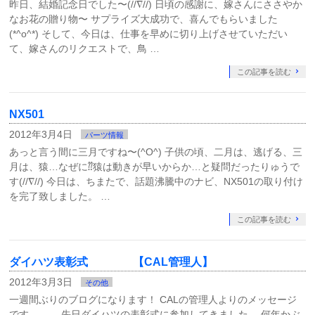
昨日、結婚記念日でした〜(//∇//) 日頃の感謝に、嫁さんにささやか
なお花の贈り物〜 サプライズ大成功で、喜んでもらいました
(*^o^*) そして、今日は、仕事を早めに切り上げさせていただい
て、嫁さんのリクエストで、鳥 …
この記事を読む
NX501
2012年3月4日
パーツ情報
あっと言う間に三月ですね〜(^O^) 子供の頃、二月は、逃げる、三
月は、猿…なぜに⁇猿は動きが早いからか…と疑問だったりゅうで
す(//∇//) 今日は、ちまたで、話題沸騰中のナビ、NX501の取り付け
を完了致しました。 …
この記事を読む
ダイハツ表彰式 【CAL管理人】
2012年3月3日
その他
一週間ぶりのブログになります！ CALの管理人よりのメッセージ
です。。。 先日ダイハツの表彰式に参加してきました。 何年かぶ