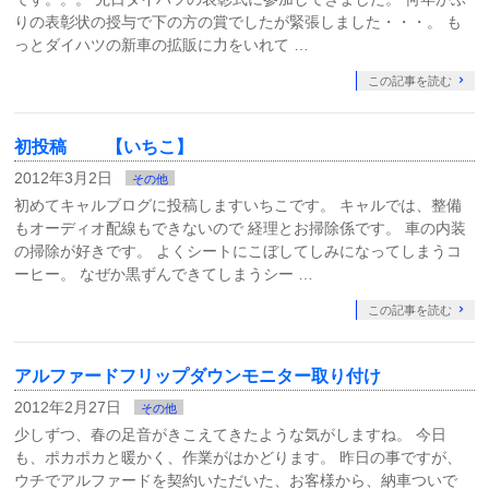
りの表彰状の授与で下の方の賞でしたが緊張しました・・・。 も
っとダイハツの新車の拡販に力をいれて …
この記事を読む
初投稿 【いちこ】
2012年3月2日
その他
初めてキャルブログに投稿しますいちこです。 キャルでは、整備
もオーディオ配線もできないので 経理とお掃除係です。 車の内装
の掃除が好きです。 よくシートにこぼしてしみになってしまうコ
ーヒー。 なぜか黒ずんできてしまうシー …
この記事を読む
アルファードフリップダウンモニター取り付け
2012年2月27日
その他
少しずつ、春の足音がきこえてきたような気がしますね。 今日
も、ポカポカと暖かく、作業がはかどります。 昨日の事ですが、
ウチでアルファードを契約いただいた、お客様から、納車ついで